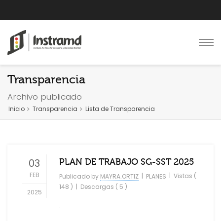
Transparencia
Archivo publicado
Inicio
Transparencia
Lista de Transparencia
03
PLAN DE TRABAJO SG-SST 2025
FEB
|
|
Vistas (
Publicado by
MAYRA.ORTIZ
PLANES
148 )
|
Descargas ( 5 )
2025
.