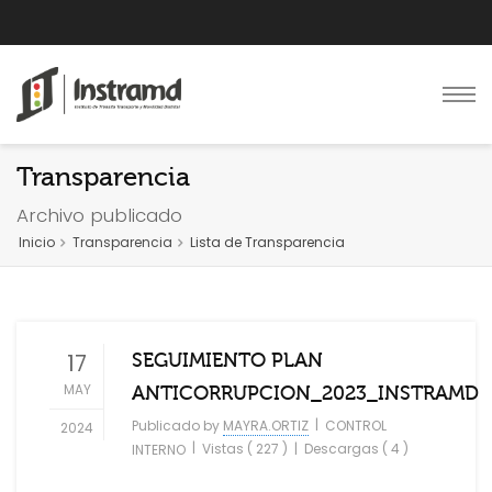
Transparencia
Archivo publicado
Inicio
Transparencia
Lista de Transparencia
17
SEGUIMIENTO PLAN
MAY
ANTICORRUPCION_2023_INSTRAMD
|
Publicado by
MAYRA.ORTIZ
CONTROL
2024
|
Vistas ( 227 )
|
Descargas ( 4 )
INTERNO
.