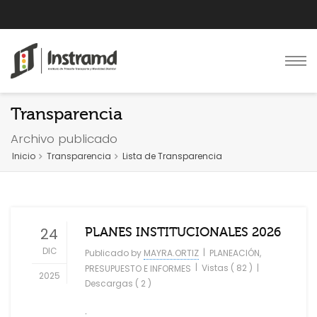
Transparencia
Archivo publicado
Inicio
Transparencia
Lista de Transparencia
24
PLANES INSTITUCIONALES 2026
DIC
|
Publicado by
MAYRA.ORTIZ
PLANEACIÓN,
|
Vistas ( 82 )
|
PRESUPUESTO E INFORMES
2025
Descargas ( 2 )
.