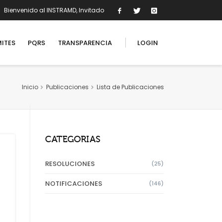
Bienvenido al INSTRAMD, Invitado
ITES
PQRS
TRANSPARENCIA
LOGIN
Inicio
Publicaciones
Lista de Publicaciones
USUARIOS REGISTRADOS
Inicio de sesión
CATEGORIAS
RESOLUCIONES
(25)
NOTIFICACIONES
(146)
Recuperar contraseña?