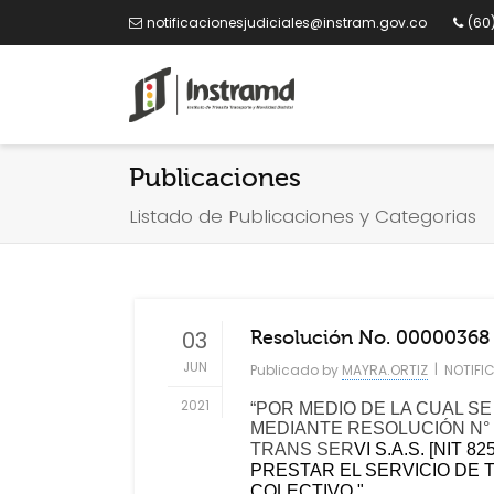
notificacionesjudiciales@instram.gov.co
(60
Publicaciones
Listado de Publicaciones y Categorias
03
Resolución No. 00000368 D
JUN
|
Publicado by
MAYRA.ORTIZ
NOTIFI
2021
“POR MEDIO DE LA CUAL SE
MEDIANTE RESOLUCIÓN N° 
TRANS SER
VI S.A.S. [NIT 
PRESTAR EL SERVICIO DE
COLECTIVO "