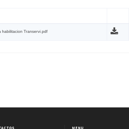
abilitacion Transervi.pdf
TACTOS
MENU