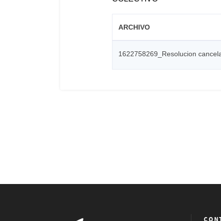
ARCHIVO
1622758269_Resolucion cancela h
CON