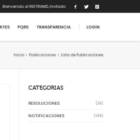
Bienvenido al INSTRAMD, Invitado
ITES
PQRS
TRANSPARENCIA
LOGIN
Inicio
Publicaciones
Lista de Publicaciones
USUARIOS REGISTRADOS
Inicio de sesión
CATEGORIAS
RESOLUCIONES
(25)
NOTIFICACIONES
(146)
Recuperar contraseña?