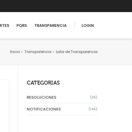
ITES
PQRS
TRANSPARENCIA
LOGIN
Inicio
Transparencia
Lista de Transparencia
USUARIOS REGISTRADOS
Inicio de sesión
CATEGORIAS
RESOLUCIONES
(25)
NOTIFICACIONES
(146)
Recuperar contraseña?